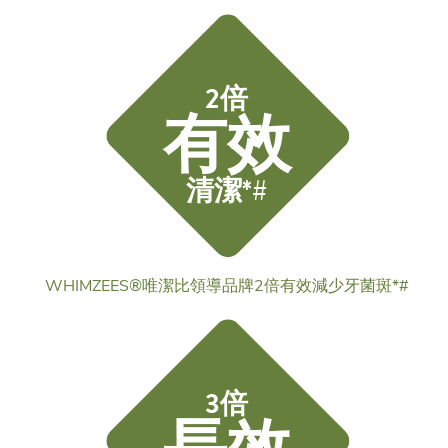
2倍
有效
清潔*#
WHIMZEES®唯潔比領導品牌2倍有效減少牙菌斑*#
3倍