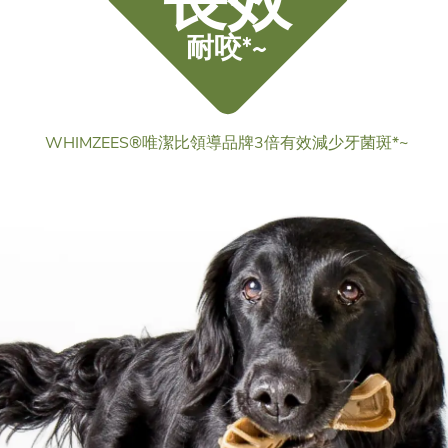
長效
耐咬*~
WHIMZEES®唯潔比領導品牌3倍有效減少牙菌斑*~